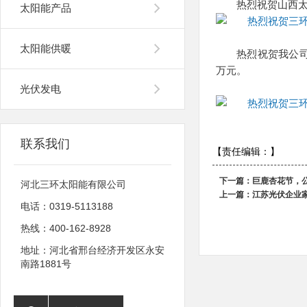
热烈祝贺山西
太阳能产品
太阳能供暖
热烈祝贺我公司
万元。
光伏发电
联系我们
【责任编辑：
】
下一篇：
巨鹿杏花节，
河北三环太阳能有限公司
上一篇：
江苏光伏企业
电话：0319-5113188
热线：400-162-8928
地址：河北省邢台经济开发区永安
南路1881号