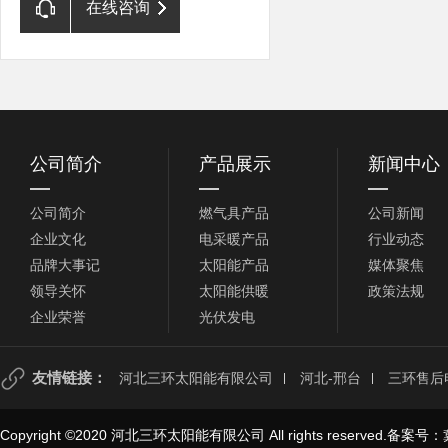
在线咨询
公司简介
产品展示
新闻中心
公司简介
燃气具产品
公司新闻
企业文化
电采暖产品
行业动态
品牌大事记
太阳能产品
媒体聚焦
领导关怀
太阳能供暖
政策法规
企业荣誉
光伏发电
公司活动
公司厂景
友情链接：
河北三环太阳能有限公司
河北-邢台
三环售后
Copyright ©2020 河北三环太阳能有限公司 All rights reserved.备案号：