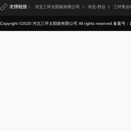
公司厂景
友情链接：
河北三环太阳能有限公司
河北-邢台
三环售后
Copyright ©2020 河北三环太阳能有限公司 All rights reserved.备案号：