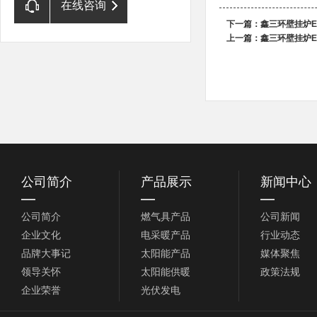
在线咨询
下一篇：
鑫三环壁挂炉E
上一篇：
鑫三环壁挂炉E
公司简介
产品展示
新闻中心
公司简介
燃气具产品
公司新闻
企业文化
电采暖产品
行业动态
品牌大事记
太阳能产品
媒体聚焦
领导关怀
太阳能供暖
政策法规
企业荣誉
光伏发电
公司活动