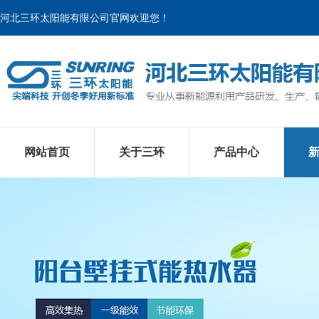
河北三环太阳能有限公司官网欢迎您！
网站首页
关于三环
产品中心