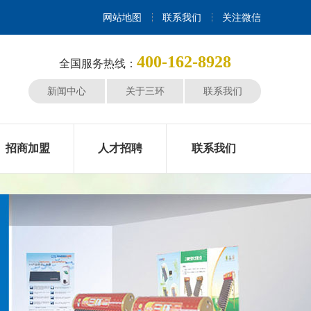
网站地图
联系我们
关注微信
400-162-8928
全国服务热线：
新闻中心
关于三环
联系我们
招商加盟
人才招聘
联系我们