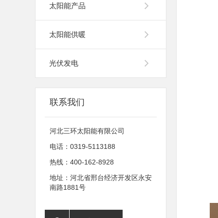
太阳能产品
太阳能供暖
光伏发电
联系我们
河北三环太阳能有限公司
电话：0319-5113188
热线：400-162-8928
地址：河北省邢台经济开发区永安
南路1881号