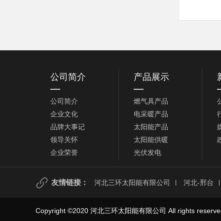
公司简介
产品展示
公司简介
燃气具产品
企业文化
电采暖产品
品牌大事记
太阳能产品
领导关怀
太阳能供暖
企业荣誉
光伏发电
公司活动
公司厂景
友情链接：
河北三环太阳能有限公司
河北-邢台
Copyright ©2020 河北三环太阳能有限公司 All rights reser