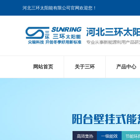
河北三环太阳能有限公司官网欢迎您！
网站首页
关于三环
产品中心