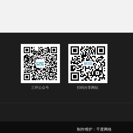
三环公众号
扫码分享网站
制作维护：千度网络