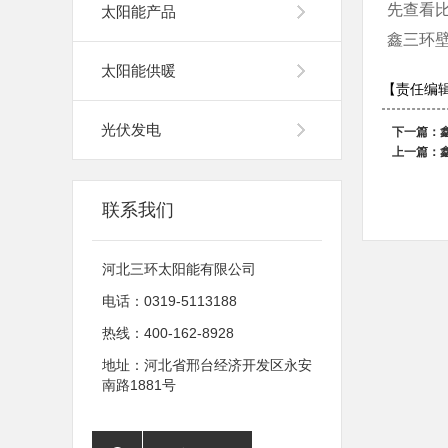
先查看
太阳能产品
鑫三环壁挂
太阳能供暖
【责任编
光伏发电
下一篇：
上一篇：
联系我们
河北三环太阳能有限公司
电话：0319-5113188
热线：400-162-8928
地址：河北省邢台经济开发区永安
南路1881号