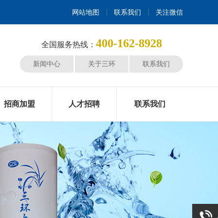
网站地图
联系我们
关注微信
400-162-8928
全国服务热线：
新闻中心
关于三环
联系我们
招商加盟
人才招聘
联系我们