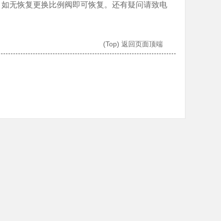
，如无恢复更换比例阀即可恢复。还有疑问请致电
(Top) 返回页面顶端