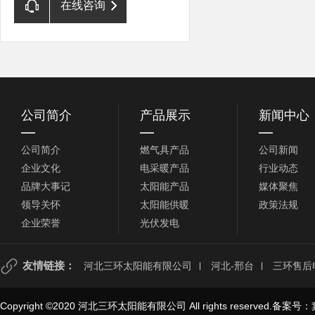
在线咨询
公司简介
产品展示
新闻中心
公司简介
燃气具产品
公司新闻
企业文化
电采暖产品
行业动态
品牌大事记
太阳能产品
媒体聚焦
领导关怀
太阳能供暖
政策法规
企业荣誉
光伏发电
公司活动
公司厂景
友情链接：
河北三环太阳能有限公司
河北-邢台
三环售后
Copyright ©2020 河北三环太阳能有限公司 All rights reserved.备案号：