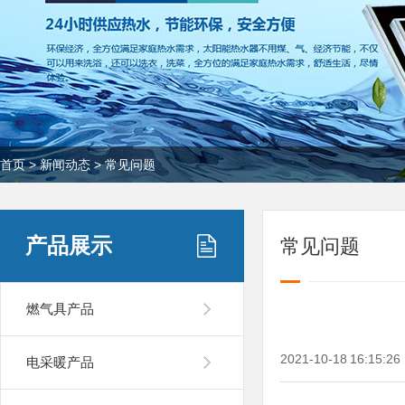
首页
>
新闻动态
>
常见问题
产品展示
常见问题
燃气具产品
2021-10-18 16:15:
电采暖产品